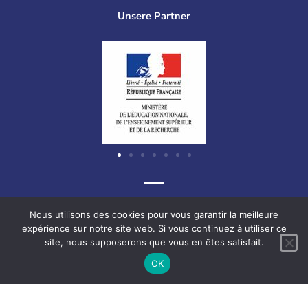
Unsere Partner
Graf-Recke-Straße 220, 40237 Düsseldorf, Deutschland
Nous utilisons des cookies pour vous garantir la meilleure
expérience sur notre site web. Si vous continuez à utiliser ce
site, nous supposerons que vous en êtes satisfait.
F
L
V
I
OK
a
i
i
n
c
n
m
s
e
k
e
t
Français
Deutsch
English