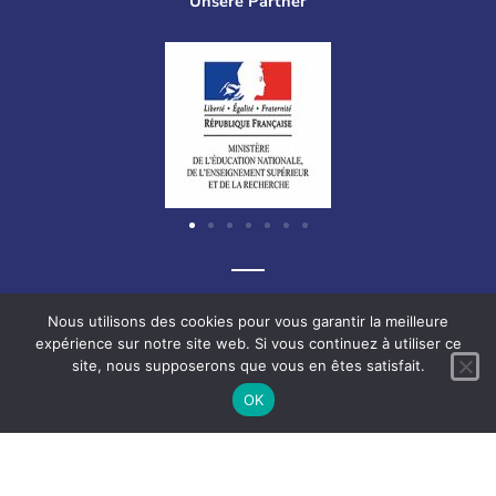
Unsere Partner
Graf-Recke-Straße 220, 40237 Düsseldorf, Deutschland
Nous utilisons des cookies pour vous garantir la meilleure
expérience sur notre site web. Si vous continuez à utiliser ce
site, nous supposerons que vous en êtes satisfait.
F
L
V
I
OK
a
i
i
n
c
n
m
s
e
k
e
t
Français
Deutsch
English
b
e
o
a