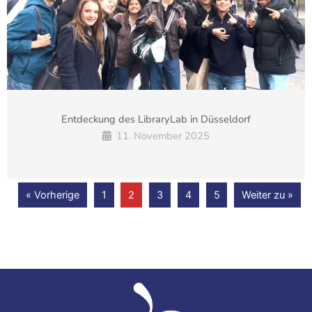
Entdeckung des LibraryLab in Düsseldorf
11. November 2025
« Vorherige
1
2
3
4
5
Weiter zu »