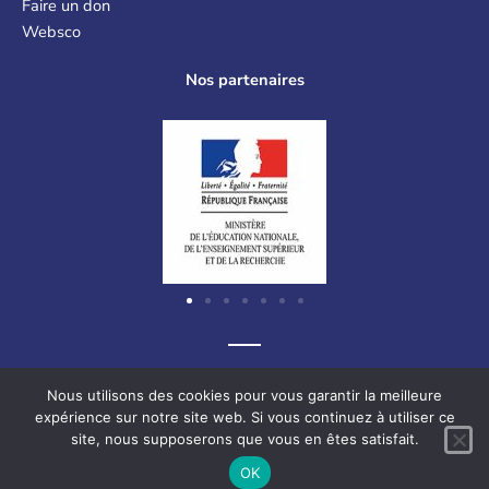
Faire un don
Websco
Nos partenaires
Graf-Recke-Strasse 220, 40237 Düsseldorf, Allemagne
Nous utilisons des cookies pour vous garantir la meilleure
expérience sur notre site web. Si vous continuez à utiliser ce
site, nous supposerons que vous en êtes satisfait.
F
L
V
I
OK
a
i
i
n