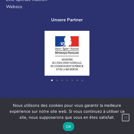
Websco
Unsere Partner
Graf-Recke-Straße 220, 40237 Düsseldorf, Deutschland
Nous utilisons des cookies pour vous garantir la meilleure
expérience sur notre site web. Si vous continuez à utiliser ce
site, nous supposerons que vous en êtes satisfait.
F
L
V
I
OK
a
i
i
n