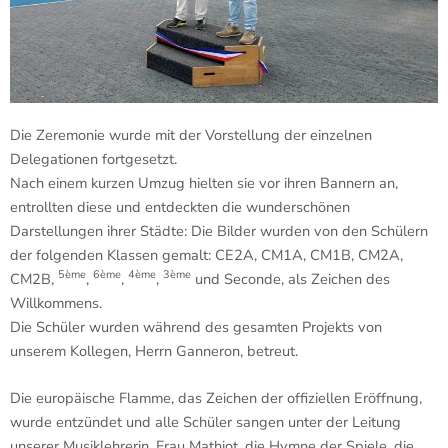
Die Zeremonie wurde mit der Vorstellung der einzelnen
Delegationen fortgesetzt.
Nach einem kurzen Umzug hielten sie vor ihren Bannern an,
entrollten diese und entdeckten die wunderschönen
Darstellungen ihrer Städte: Die Bilder wurden von den Schülern
der folgenden Klassen gemalt: CE2A, CM1A, CM1B, CM2A,
5ème
6ème
4ème
3ème
CM2B,
,
,
,
und Seconde, als Zeichen des
Willkommens.
Die Schüler wurden während des gesamten Projekts von
unserem Kollegen, Herrn Ganneron, betreut.
Die europäische Flamme, das Zeichen der offiziellen Eröffnung,
wurde entzündet und alle Schüler sangen unter der Leitung
unserer Musiklehrerin, Frau Mathiot, die Hymne der Spiele, die