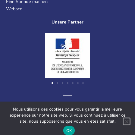
Eine Spende machen
Websco
Unsere Partner
Graf-Recke-Straße 220, 40237 Düsseldorf, Deutschland
Nous utilisons des cookies pour vous garantir la meilleure
expérience sur notre site web. Si vous continuez à utiliser ce
site, nous supposerons que vous en êtes satisfait.
F
L
V
I
OK
a
i
i
n