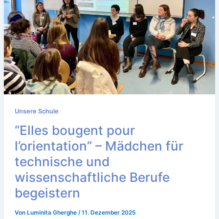
Unsere Schule
“Elles bougent pour
l’orientation” – Mädchen für
technische und
wissenschaftliche Berufe
begeistern
Von
Luminita Gherghe
/
11. Dezember 2025