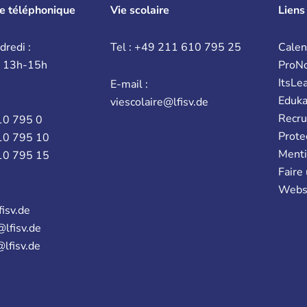
e téléphonique
Vie scolaire
Liens
dredi :
Tel : +49 211 610 795 25
Calen
t 13h-15h
ProN
ItsLe
E-mail :
Eduk
viescolaire@lfisv.de
Recr
10 795 0
Prote
10 795 10
Menti
10 795 15
Faire
Webs
fisv.de
@lfisv.de
@lfisv.de