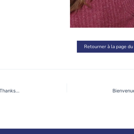
Retourner à la page du
Journée de gratitude et de partage avec la section SIA, le Thanksgiving Day