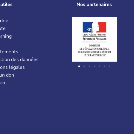
utiles
Nos partenaires
drier
ote
arning
a
utements
ction des données
ons légales
 un don
co