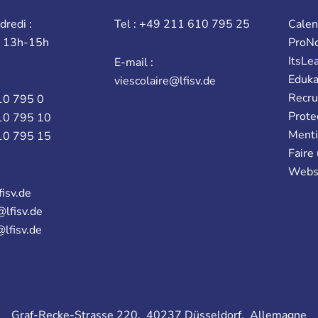
dredi :
Tel : +49 211 610 795 25
Calen
t 13h-15h
ProN
ItsLe
E-mail :
Eduk
viescolaire@lfisv.de
Recr
10 795 0
Prote
10 795 10
Menti
10 795 15
Faire
Webs
fisv.de
@lfisv.de
@lfisv.de
Graf-Recke-Strasse 220, 40237 Düsseldorf, Allemagne