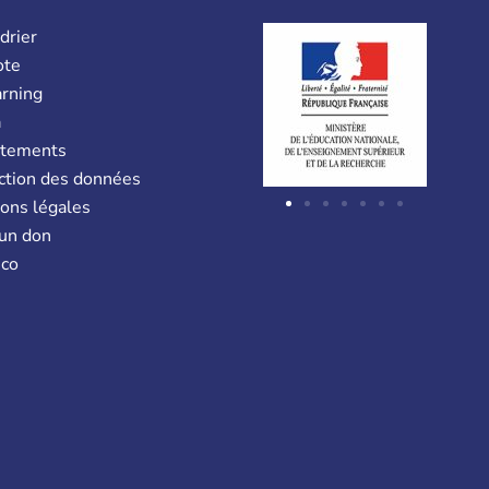
drier
ote
arning
a
utements
ction des données
ons légales
 un don
co