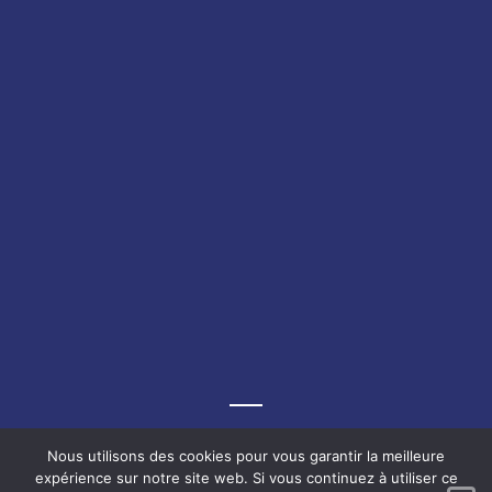
Graf-Recke-Strasse 220, 40237 Düsseldorf, Allemagne
Nous utilisons des cookies pour vous garantir la meilleure
expérience sur notre site web. Si vous continuez à utiliser ce