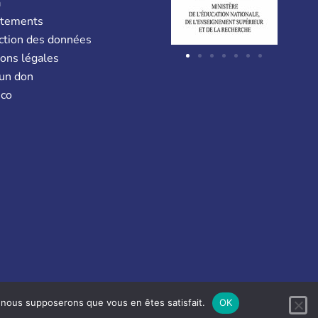
a
utements
ction des données
ons légales
 un don
co
e, nous supposerons que vous en êtes satisfait.
OK