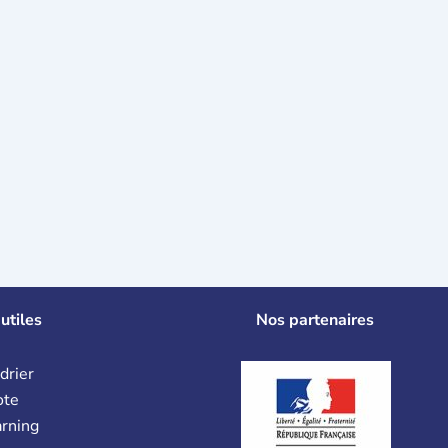
utiles
Nos partenaires
drier
ote
arning