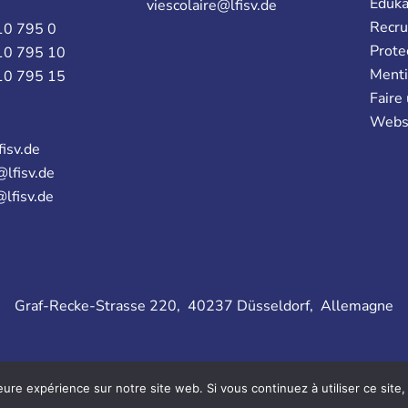
Eduk
viescolaire@lfisv.de
Recr
10 795 0
Prote
10 795 10
Menti
10 795 15
Faire
Webs
fisv.de
@lfisv.de
@lfisv.de
Graf-Recke-Strasse 220, 40237 Düsseldorf, Allemagne
F
L
V
I
eure expérience sur notre site web. Si vous continuez à utiliser ce sit
a
i
i
n