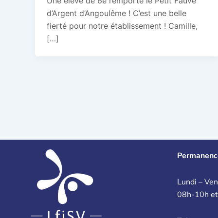
Une élève de 6e remporte le Petit Fauve
d’Argent d’Angoulême ! C’est une belle
fierté pour notre établissement ! Camille,
[…]
Permanenc
Lundi – Ven
08h-10h e