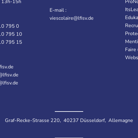
t 13h-15h
ProN
ItsLe
E-mail :
Eduk
viescolaire@lfisv.de
Recr
10 795 0
Prote
10 795 10
Menti
10 795 15
Faire
Webs
fisv.de
@lfisv.de
@lfisv.de
Graf-Recke-Strasse 220, 40237 Düsseldorf, Allemagne