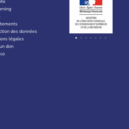
ote
arning
a
utements
ction des données
ons légales
 un don
co