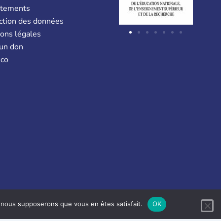
utements
ction des données
ons légales
 un don
co
e, nous supposerons que vous en êtes satisfait.
OK