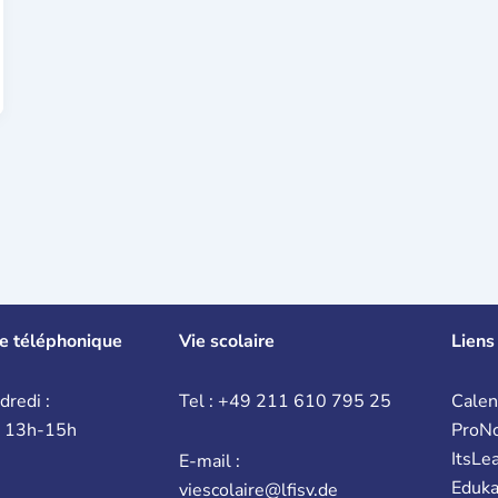
e téléphonique
Vie scolaire
Liens
dredi :
Tel : +49 211 610 795 25
Calen
t 13h-15h
ProN
ItsLe
E-mail :
Eduk
viescolaire@lfisv.de