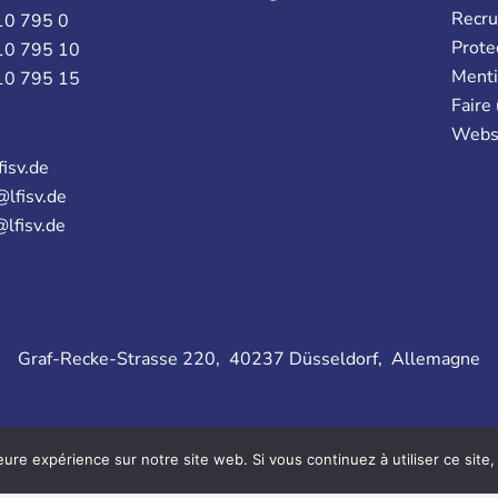
Recr
10 795 0
Prote
10 795 10
Menti
10 795 15
Faire
Webs
fisv.de
@lfisv.de
@lfisv.de
Graf-Recke-Strasse 220, 40237 Düsseldorf, Allemagne
F
L
V
I
eure expérience sur notre site web. Si vous continuez à utiliser ce sit
a
i
i
n
c
n
m
s