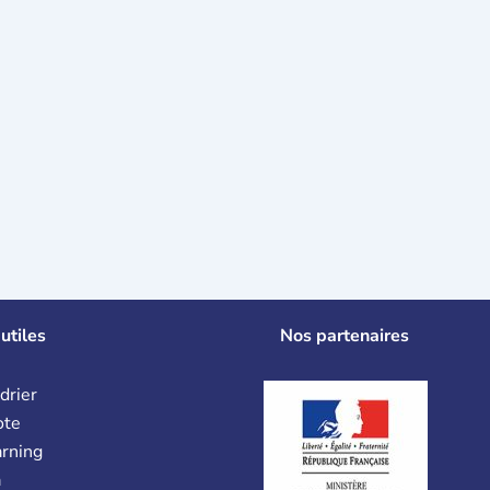
utiles
Nos partenaires
drier
ote
arning
a